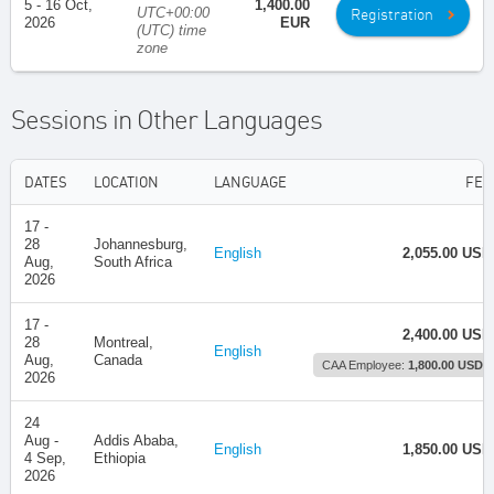
5 - 16 Oct,
1,400.00
UTC+00:00
Registration
2026
EUR
(UTC) time
zone
Sessions in Other Languages
DATES
LOCATION
LANGUAGE
FEE
17 -
28
Johannesburg,
English
2,055.00 USD
Aug,
South Africa
2026
17 -
2,400.00 USD
28
Montreal,
English
Aug,
Canada
CAA Employee:
1,800.00 USD
2026
24
Aug -
Addis Ababa,
English
1,850.00 USD
4 Sep,
Ethiopia
2026