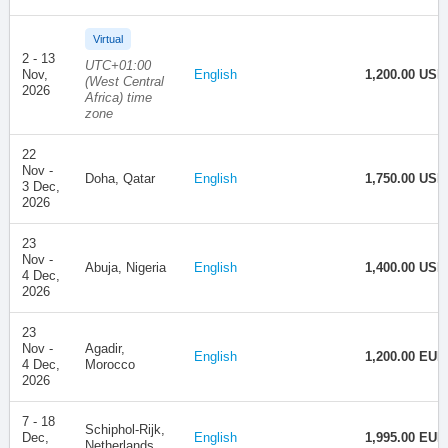
Virtual
2 - 13
UTC+01:00
Nov,
English
1,200.00 USD
(West Central
2026
Africa) time
zone
22
Nov -
Doha, Qatar
English
1,750.00 USD
3 Dec,
2026
23
Nov -
Abuja, Nigeria
English
1,400.00 USD
4 Dec,
2026
23
Nov -
Agadir,
English
1,200.00 EUR
4 Dec,
Morocco
2026
7 - 18
Schiphol-Rijk,
Dec,
English
1,995.00 EUR
Netherlands