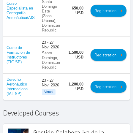
Santo
Curso
Domingo
Especialista en
650.00
Registration
Este
Cartografía
USD
(Zona
Aeronáutica/AIS
Urbana),
Dominican
Republic
23 - 27
Nov, 2026
Curso de
Formación de
1,500.00
Santo
Registration
Instructores
USD
Domingo,
(TIC SP)
Dominican
Republic
Derecho
23 - 27
Aeronáutico
1,200.00
Nov, 2026
Registration
Internacional
USD
Virtual
(IAL SP)
Developed Courses
Gestión Colaborativa de la