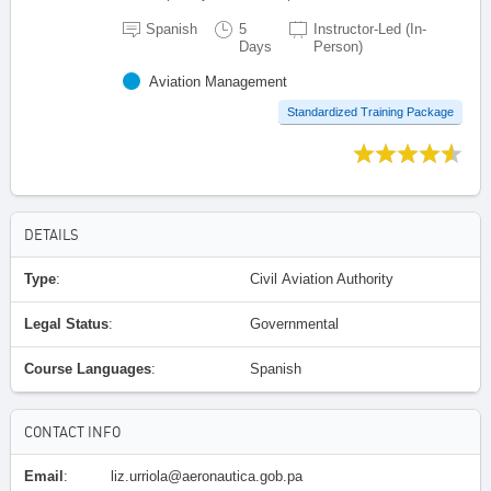
Spanish
5
Instructor-Led (In-
Days
Person)
Aviation Management
Standardized Training Package
DETAILS
Type
:
Civil Aviation Authority
Legal Status
:
Governmental
Course Languages
:
Spanish
CONTACT INFO
Email
:
liz.urriola@aeronautica.gob.pa