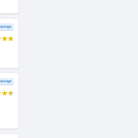
 Package
 Package