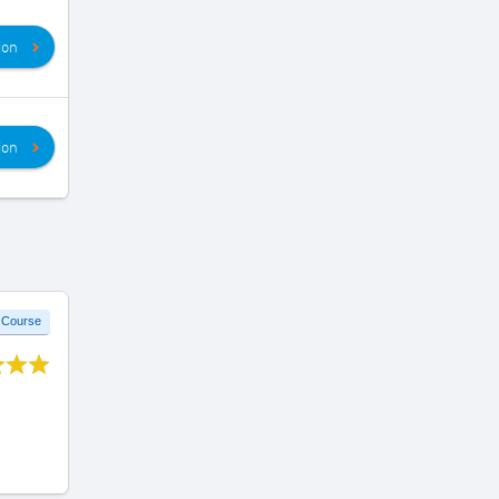
ion
ion
 Course