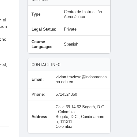
Centro de Instrucción
Type
:
Aeronáutico
n el
ción
Legal Status
:
Private
s
acho
Course
Spanish
o
Languages
:
CONTACT INFO
ial,
vivian.travieso@indoamerica
Email
:
na.edu.co
Phone
:
5714324350
Calle 39 14 62 Bogotá, D.C.
- Colombia
Address
:
Bogotá, D.C., Cundinamarc
a, 111311
Colombia