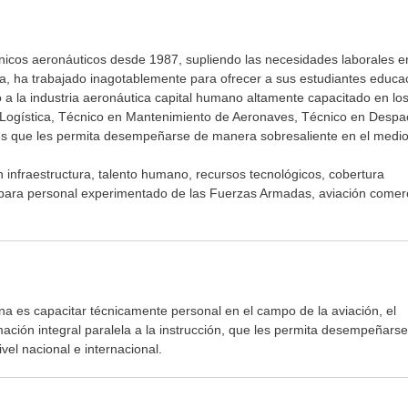
icos aeronáuticos desde 1987, supliendo las necesidades laborales e
a, ha trabajado inagotablemente para ofrecer a sus estudiantes educa
 a la industria aeronáutica capital humano altamente capacitado en lo
e Logística, Técnico en Mantenimiento de Aeronaves, Técnico en Desp
ales que les permita desempeñarse de manera sobresaliente en el medi
 infraestructura, talento humano, recursos tecnológicos, cobertura
para personal experimentado de las Fuerzas Armadas, aviación comerc
a es capacitar técnicamente personal en el campo de la aviación, el
mación integral paralela a la instrucción, que les permita desempeñarse
vel nacional e internacional.