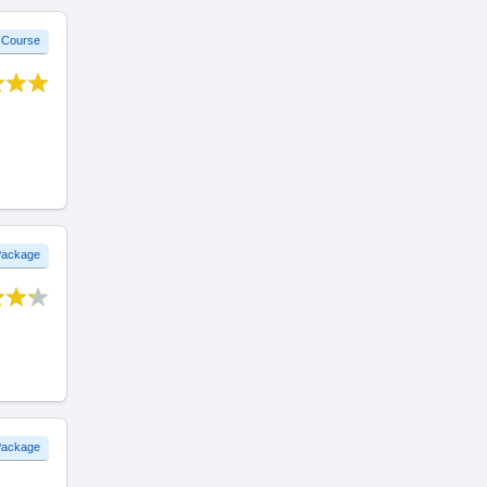
 Course
 Package
 Package