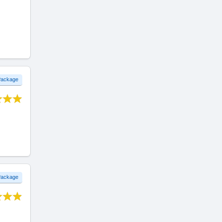
 Package
 Package