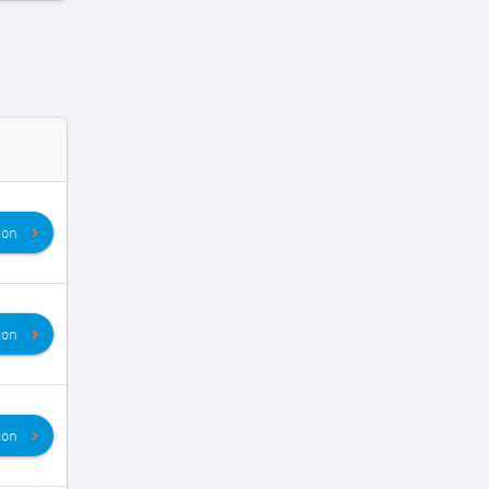
ion
ion
ion