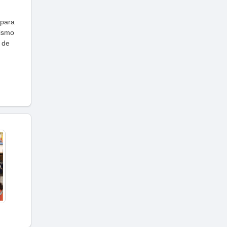
 para
lismo
 de