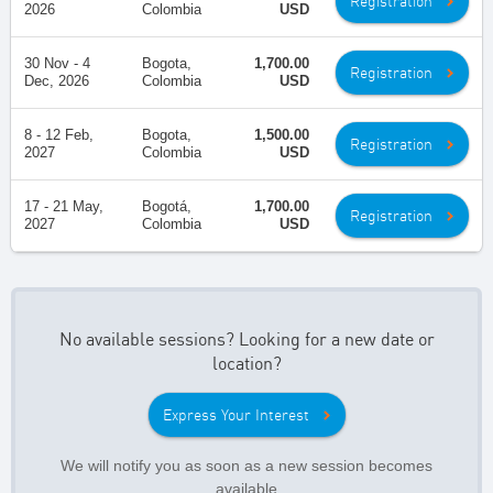
Registration
2026
Colombia
USD
30 Nov - 4
Bogota,
1,700.00
Registration
Dec, 2026
Colombia
USD
8 - 12 Feb,
Bogota,
1,500.00
Registration
2027
Colombia
USD
17 - 21 May,
Bogotá,
1,700.00
Registration
2027
Colombia
USD
No available sessions? Looking for a new date or
location?
Express Your Interest
We will notify you as soon as a new session becomes
available