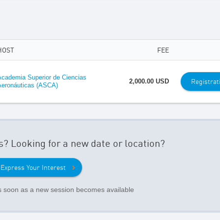
HOST
FEE
Academia Superior de Ciencias
Registrat
2,000.00 USD
Aeronáuticas (ASCA)
s? Looking for a new date or location?
Express Your Interest
as soon as a new session becomes available