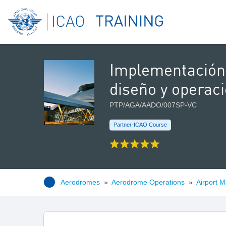
Implementación 
diseño y operac
PTP/AGA/AADO/007SP-VC
Partner-ICAO Course
Aerodromes
»
Aerodrome Operations
»
Airport 