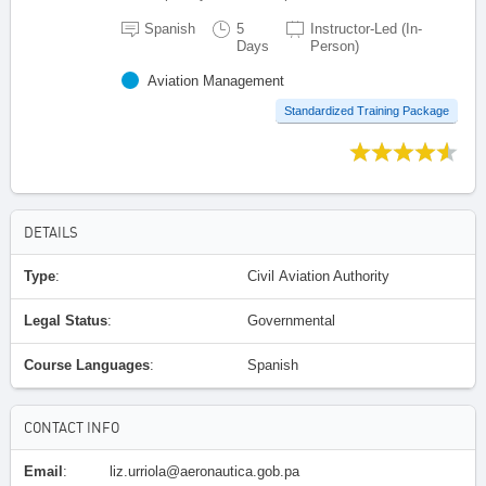
Spanish
5
Instructor-Led (In-
Days
Person)
Aviation Management
Standardized Training Package
DETAILS
Type
:
Civil Aviation Authority
Legal Status
:
Governmental
Course Languages
:
Spanish
CONTACT INFO
Email
:
liz.urriola@aeronautica.gob.pa