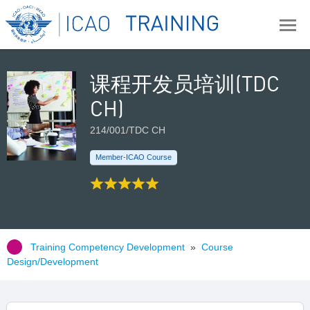
课程开发员培训(TDC
CH)
214/001/TDC CH
Member-ICAO Course
Training Competency Development
»
Course
Design/Development