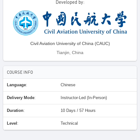
Developed by:
Civil Aviation University of China (CAUC)
Tianjin, China
COURSE INFO
Language
:
Chinese
Delivery Mode
:
Instructor-Led (In-Person)
Duration
:
10 Days / 57 Hours
Level
:
Technical