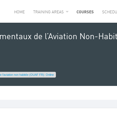
HOME
TRAINING AREAS
COURSES
SCHEDU
mentaux de l’Aviation Non-Habi
e l’aviation non habitée (OUAF FR): Online