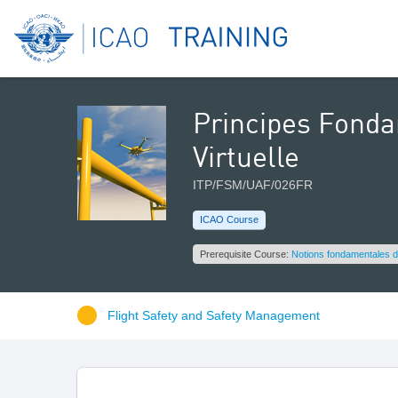
Principes Fonda
Virtuelle
ITP/FSM/UAF/026FR
ICAO Course
Prerequisite Course:
Notions fondamentales d
Flight Safety and Safety Management