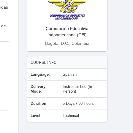
ridas
0 de
Corporación Educativa
Indoamericana (CEI)
Bogotá, D.C., Colombia
COURSE INFO
Language
:
Spanish
Delivery
Instructor-Led (In-
Mode
:
Person)
Duration
:
5 Days / 30 Hours
Level
:
Technical