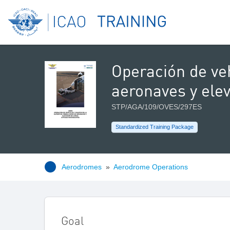
Operación de veh
aeronaves y ele
STP/AGA/109/OVES/297ES
Standardized Training Package
Aerodromes
»
Aerodrome Operations
Goal