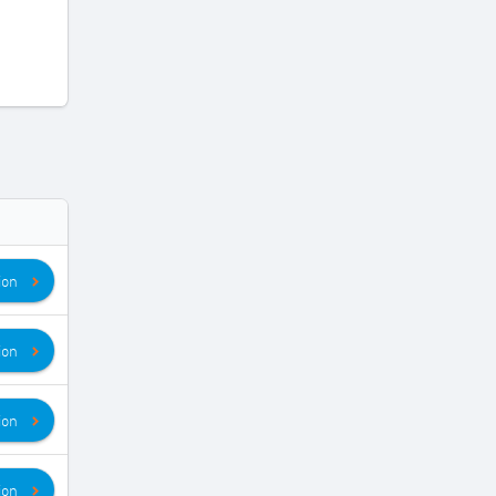
ion
ion
ion
ion