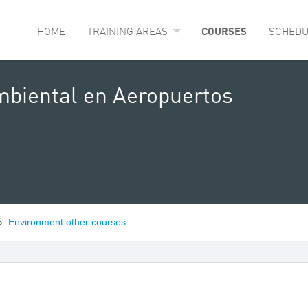
HOME
TRAINING AREAS
COURSES
SCHEDU
mbiental en Aeropuertos
»
Environment other courses